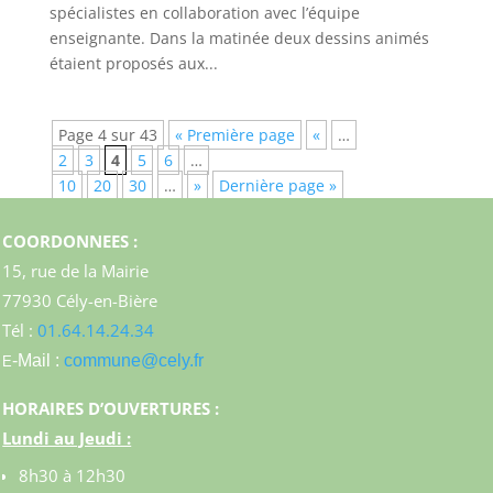
spécialistes en collaboration avec l’équipe
enseignante. Dans la matinée deux dessins animés
étaient proposés aux...
Page 4 sur 43
« Première page
«
…
2
3
4
5
6
…
10
20
30
…
»
Dernière page »
COORDONNEES :
15, rue de la Mairie
77930 Cély-en-Bière
Tél :
01.64.14.24.34
-Mail :
commune@cely.fr
E
HORAIRES D’OUVERTURES :
Lundi au Jeudi :
8h30 à 12h30