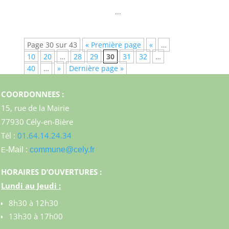
...
Page 30 sur 43
« Première page
«
…
10
20
…
28
29
30
31
32
…
40
…
»
Dernière page »
COORDONNEES :
15, rue de la Mairie
77930 Cély-en-Bière
Tél :
01.64.14.24.34
-Mail :
commune@cely.fr
E
HORAIRES D’OUVERTURES :
Lundi au Jeudi :
8h30 à 12h30
13h30 à 17h00