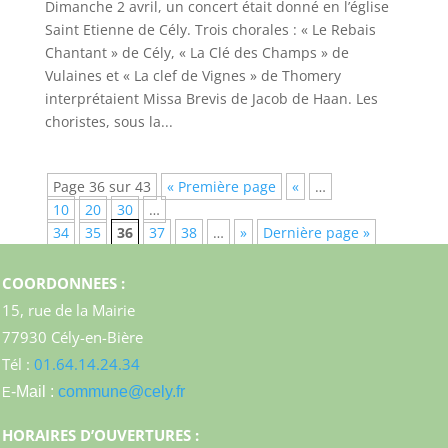
Dimanche 2 avril, un concert était donné en l’église
Saint Etienne de Cély. Trois chorales : « Le Rebais
Chantant » de Cély, « La Clé des Champs » de
Vulaines et « La clef de Vignes » de Thomery
interprétaient Missa Brevis de Jacob de Haan. Les
choristes, sous la...
Page 36 sur 43
« Première page
«
…
10
20
30
…
34
35
36
37
38
…
»
Dernière page »
COORDONNEES :
15, rue de la Mairie
77930 Cély-en-Bière
Tél :
01.64.14.24.34
-Mail :
commune@cely.fr
E
HORAIRES D’OUVERTURES :