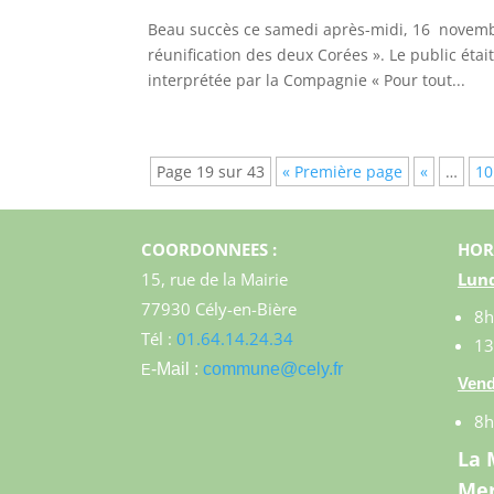
Beau succès ce samedi après-midi, 16 novembre
réunification des deux Corées ». Le public ét
interprétée par la Compagnie « Pour tout...
Page 19 sur 43
« Première page
«
…
10
COORDONNEES :
HOR
15, rue de la Mairie
Lund
77930 Cély-en-Bière
8h
Tél :
01.64.14.24.34
13
-Mail :
commune@cely.fr
E
Vend
8h
La 
Mer