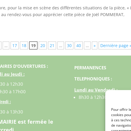
, pour la mise en scène des différentes situations de la pièce, « 
ait au rendez-vous pour apprécier cette pièce de Joël POMMERAT,
…
17
18
19
20
21
…
30
40
…
»
Dernière page 
AIRES D’OUVERTURES :
PERMANENCES
i au Jeudi :
TELEPHONIQUES :
30 à 12h30
Lundi au Vendredi :
h30 à 17h00
8h30 à 12h30
:
redi
Pour offrir 
30 à 13h30
cookies pour
à ces techn
MAIRIE est fermée le
de navigatio
credi
consentement