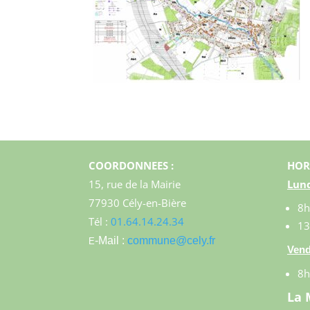
COORDONNEES :
HOR
15, rue de la Mairie
Lund
77930 Cély-en-Bière
8h
Tél :
01.64.14.24.34
13
-Mail :
commune@cely.fr
E
Vend
8h
La 