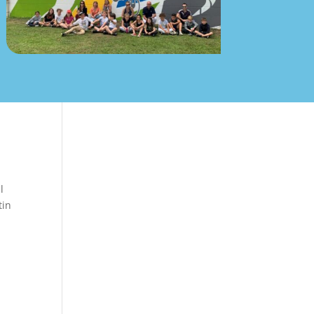
l
tin