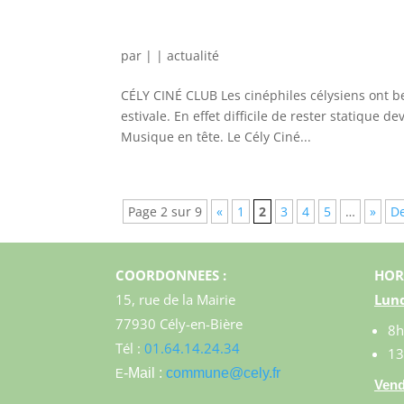
par
|
|
actualité
CÉLY CINÉ CLUB Les cinéphiles célysiens ont b
estivale. En effet difficile de rester statique
Musique en tête. Le Cély Ciné...
Page 2 sur 9
«
1
2
3
4
5
…
»
De
COORDONNEES :
HOR
15, rue de la Mairie
Lund
77930 Cély-en-Bière
8h
Tél :
01.64.14.24.34
13
-Mail :
commune@cely.fr
E
Vend