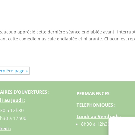
eaucoup apprécié cette dernière séance endiablée avant l’interrup
 devant cette comédie musicale endiablée et hilarante. Chacun est rep
rnière page »
AIRES D’OUVERTURES :
PERMANENCES
i au Jeudi :
TELEPHONIQUES :
30 à 12h30
Lundi au Vendredi :
h30 à 17h00
8h30 à 12h30
:
redi