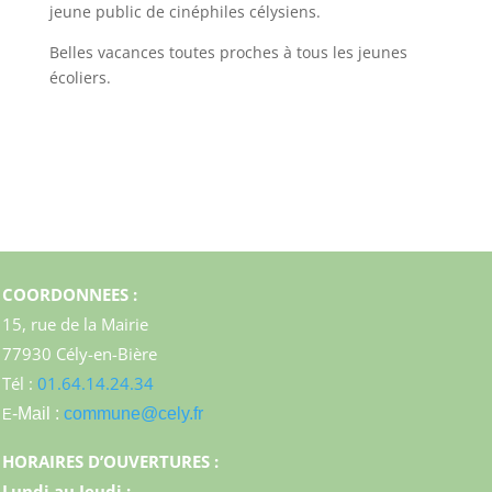
jeune public de cinéphiles célysiens.
Belles vacances toutes proches à tous les jeunes
écoliers.
COORDONNEES :
15, rue de la Mairie
77930 Cély-en-Bière
Tél :
01.64.14.24.34
-Mail :
commune@cely.fr
E
HORAIRES D’OUVERTURES :
Lundi au Jeudi :