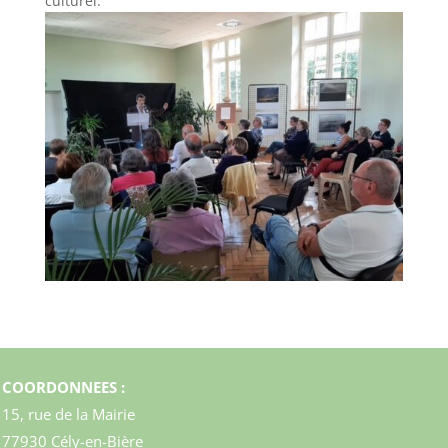
culturel.
COORDONNEES :
15, rue de la Mairie
77930 Cély-en-Bière